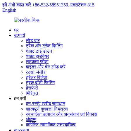
हमें अभी कॉल करें +86-532-58951359, एक्सटेंशन 815
English
घर
उत्पादों
लोड बार
ट्रैक और ट्रैक फिटिंग
शाफ़्ट टाई डाउन
शाफ़्ट हार्डवेयर
लटकता फीता
बाइंडर और चेन लोड करें
रस्सा जंजीर
ट्रेलर विजेता
ट्रक बॉडी फिटिंग
हेराफेरी
मिश्रित
हम क्यों
वन-स्टॉप खरीद समाधान
महत्वपूर्ण गुणवत्ता नियंत्रण
स्वचालित उत्पादन और अनुसंधान एवं विकास
ओईएम
कॉर्पोरेट सामाजिक उत्तरदायित्व
कारखाना