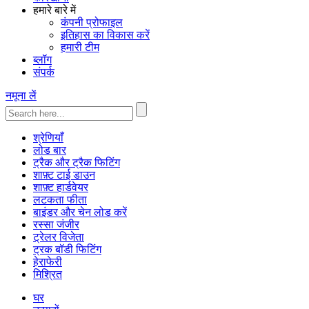
हमारे बारे में
कंपनी प्रोफाइल
इतिहास का विकास करें
हमारी टीम
ब्लॉग
संपर्क
नमूना लें
श्रेणियाँ
लोड बार
ट्रैक और ट्रैक फिटिंग
शाफ़्ट टाई डाउन
शाफ़्ट हार्डवेयर
लटकता फीता
बाइंडर और चेन लोड करें
रस्सा जंजीर
ट्रेलर विजेता
ट्रक बॉडी फिटिंग
हेराफेरी
मिश्रित
घर