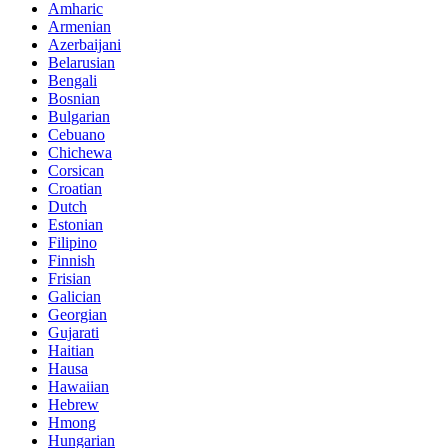
Amharic
Armenian
Azerbaijani
Belarusian
Bengali
Bosnian
Bulgarian
Cebuano
Chichewa
Corsican
Croatian
Dutch
Estonian
Filipino
Finnish
Frisian
Galician
Georgian
Gujarati
Haitian
Hausa
Hawaiian
Hebrew
Hmong
Hungarian