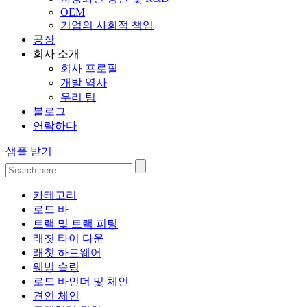
OEM
기업의 사회적 책임
공장
회사 소개
회사 프로필
개발 역사
우리 팀
블로그
연락하다
샘플 받기
카테고리
로드 바
트랙 및 트랙 피팅
래칫 타이 다운
래칫 하드웨어
웨빙 슬링
로드 바인더 및 체인
견인 체인