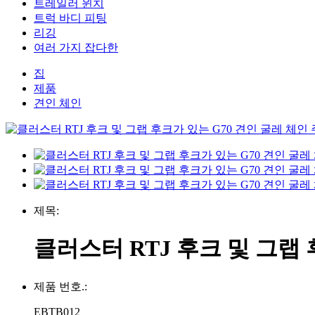
트레일러 윈치
트럭 바디 피팅
리깅
여러 가지 잡다한
집
제품
견인 체인
제목:
클러스터 RTJ 후크 및 그랩 
제품 번호.:
EBTB012