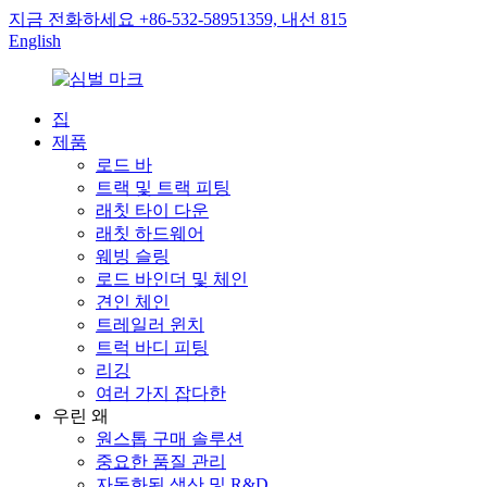
지금 전화하세요 +86-532-58951359, 내선 815
English
집
제품
로드 바
트랙 및 트랙 피팅
래칫 타이 다운
래칫 하드웨어
웨빙 슬링
로드 바인더 및 체인
견인 체인
트레일러 윈치
트럭 바디 피팅
리깅
여러 가지 잡다한
우린 왜
원스톱 구매 솔루션
중요한 품질 관리
자동화된 생산 및 R&D