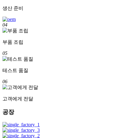
생산 준비
04
부품 조립
05
테스트 품질
06
고객에게 전달
공장