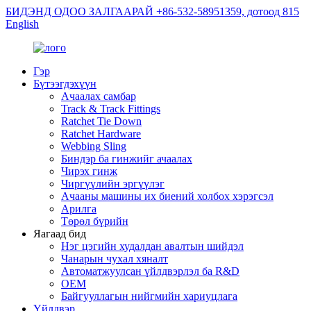
БИДЭНД ОДОО ЗАЛГААРАЙ +86-532-58951359, дотоод 815
English
Гэр
Бүтээгдэхүүн
Ачаалах самбар
Track & Track Fittings
Ratchet Tie Down
Ratchet Hardware
Webbing Sling
Биндэр ба гинжийг ачаалах
Чирэх гинж
Чиргүүлийн эргүүлэг
Ачааны машины их биений холбох хэрэгсэл
Арилга
Төрөл бүрийн
Яагаад бид
Нэг цэгийн худалдан авалтын шийдэл
Чанарын чухал хяналт
Автоматжуулсан үйлдвэрлэл ба R&D
OEM
Байгууллагын нийгмийн хариуцлага
Үйлдвэр