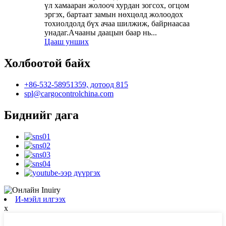
үл хамааран жолооч хурдан зогсох, огцом
эргэх, бартаат замын нөхцөлд жолоодох
тохиолдолд бүх ачаа шилжиж, байрнаасаа
унадаг.Ачааны даацын баар нь...
Цааш унших
Холбоотой байх
+86-532-58951359, дотоод 815
spl@cargocontrolchina.com
Биднийг дага
И-мэйл илгээх
x