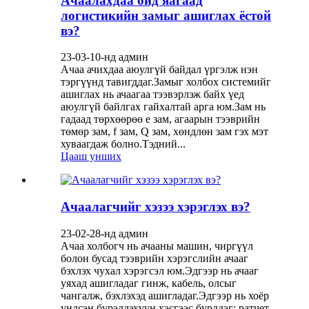
Ачаалахдаа бид яагаад
логистикийн замыг ашиглах ёстой
вэ?
23-03-10-нд админ
Ачаа ачихдаа аюулгүй байдал үргэлж нэн
тэргүүнд тавигддаг.Замыг холбох системийг
ашиглах нь ачаагаа тээвэрлэж байх үед
аюулгүй байлгах гайхалтай арга юм.Зам нь
гадаад төрхөөрөө e зам, агаарын тээврийн
төмөр зам, f зам, Q зам, хөндлөн зам гэх мэт
хуваагдаж болно.Тэдний...
Цааш унших
Ачаалагчийг хэзээ хэрэглэх вэ?
23-02-28-нд админ
Ачаа холбогч нь ачааны машин, чиргүүл
болон бусад тээврийн хэрэгслийн ачааг
бэхлэх чухал хэрэгсэл юм.Эдгээр нь ачааг
уяхад ашигладаг гинж, кабель, олсыг
чангалж, бэхлэхэд ашигладаг.Эдгээр нь хоёр
үндсэн бүрэлдэхүүн хэсгээс бүрддэг: ратчет