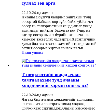
суллах зөв арга
22-10-24-нд админ
Ачааны аюулгүй байдлыг хангахын тулд
оосортой байхаас өөр зүйл байхгүй.Ратчет
оосор нь тээвэрлэлтийн явцад ачааг уяхад
ашигладаг нийтлэг бэхэлгээ юм.Учир нь
эдгээр оосор нь янз бүрийн жин, ачааны
хэмжээг тэсвэрлэх чадвартай.Хэрэглэгчийн
хувьд бид зах зээлээс хамгийн тохиромжтой
ратчет оосорыг хэрхэн сонгох вэ?Би...
Цааш унших
Тээвэрлэлтийн явцад ачааг
хамгаалахын тулд ачааны
хөндлөвчийг хэрхэн сонгох вэ?
22-10-24-нд админ
Яагаад бид ачааны хөндлөвчийг ашигладаг
вэ гэвэл ачаа тээвэрлэх явцад хөдөлж,
шилжихээс сэргийлдэг.Ачааны хэмжээнээс