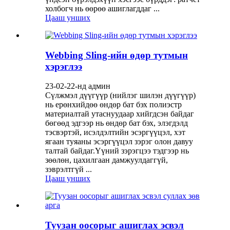
холбогч нь өөрөө ашиглагддаг ...
Цааш унших
Webbing Sling-ийн өдөр тутмын
хэрэглээ
23-02-22-нд админ
Сүлжмэл дүүгүүр (нийлэг шилэн дүүгүүр)
нь ерөнхийдөө өндөр бат бэх полиэстр
материалтай утаснуудаар хийгдсэн байдаг
бөгөөд эдгээр нь өндөр бат бэх, элэгдэлд
тэсвэртэй, исэлдэлтийн эсэргүүцэл, хэт
ягаан туяаны эсэргүүцэл зэрэг олон давуу
талтай байдаг.Үүний зэрэгцээ тэдгээр нь
зөөлөн, цахилгаан дамжуулдаггүй,
зэврэлтгүй ...
Цааш унших
Туузан оосорыг ашиглах эсвэл