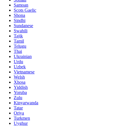
Samoan
Scots Gaelic
Shona
Sindhi
Sundanese
Swahili
Tajik
Tamil
Telugu
Thai
Ukrainian
Urdu
Uzbek
Vietnamese
Welsh
Xhosa
Yiddish
Yoruba
Zulu
Kinyarwanda
Tatar
Oriya
Turkmen
Uyghur