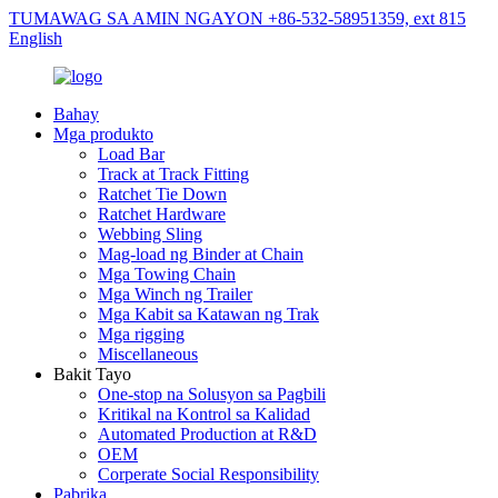
TUMAWAG SA AMIN NGAYON +86-532-58951359, ext 815
English
Bahay
Mga produkto
Load Bar
Track at Track Fitting
Ratchet Tie Down
Ratchet Hardware
Webbing Sling
Mag-load ng Binder at Chain
Mga Towing Chain
Mga Winch ng Trailer
Mga Kabit sa Katawan ng Trak
Mga rigging
Miscellaneous
Bakit Tayo
One-stop na Solusyon sa Pagbili
Kritikal na Kontrol sa Kalidad
Automated Production at R&D
OEM
Corperate Social Responsibility
Pabrika