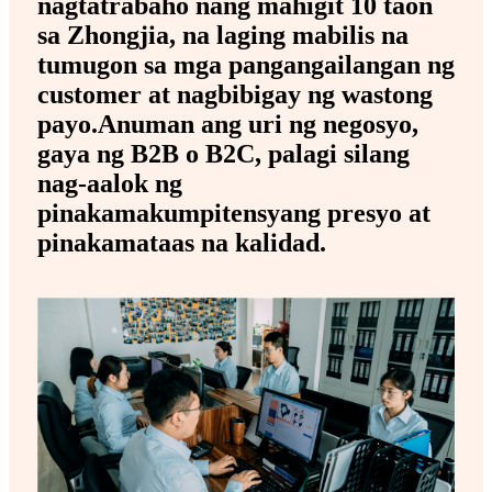
nagtatrabaho nang mahigit 10 taon
sa Zhongjia, na laging mabilis na
tumugon sa mga pangangailangan ng
customer at nagbibigay ng wastong
payo.Anuman ang uri ng negosyo,
gaya ng B2B o B2C, palagi silang
nag-aalok ng
pinakamakumpitensyang presyo at
pinakamataas na kalidad.