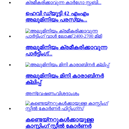
ഹെവി ഡ്യൂട്ടി 42 എംഎം
അലുമിനിയം പരസ്യം...
അലൂമിനിയം ക്രമീകരിക്കാവുന്ന
പാർട്ടിംഗ്...
അലുമിനിയം മിനി കാരാബിനർ
ക്ലിപ്പ്
അന്വേഷണം
വിശദാംശം
കണ്ടെയ്നറുകൾക്കായുള്ള
കാസ്റ്റിംഗ് സ്റ്റീൽ കോർണർ