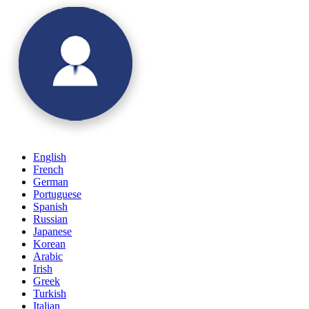
English
French
German
Portuguese
Spanish
Russian
Japanese
Korean
Arabic
Irish
Greek
Turkish
Italian