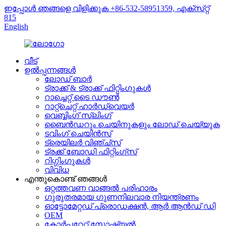
ഇപ്പോൾ ഞങ്ങളെ വിളിക്കുക +86-532-58951359, എക്‌സ്‌റ്റ്
815
English
വീട്
ഉൽപ്പന്നങ്ങൾ
ലോഡ് ബാർ
ട്രാക്ക് & ട്രാക്ക് ഫിറ്റിംഗുകൾ
റാച്ചെറ്റ് ടൈ ഡൗൺ
റാറ്റ്ചെറ്റ് ഹാർഡ്‌വെയർ
വെബ്ബിംഗ് സ്ലിംഗ്
ബൈൻഡറും ചെയിനുകളും ലോഡ് ചെയ്യുക
ടവിംഗ് ചെയിൻസ്
ട്രെയിലർ വിഞ്ച്സ്
ട്രക്ക് ബോഡി ഫിറ്റിംഗ്സ്
റിഗ്ഗിംഗുകൾ
വിവിധ
എന്തുകൊണ്ട് ഞങ്ങൾ
ഒറ്റത്തവണ വാങ്ങൽ പരിഹാരം
ഗുരുതരമായ ഗുണനിലവാര നിയന്ത്രണം
ഓട്ടോമേറ്റഡ് പ്രൊഡക്ഷൻ, ആർ ആൻഡ് ഡി
OEM
കോർപ്പറേറ്റ് സോഷ്യൽ