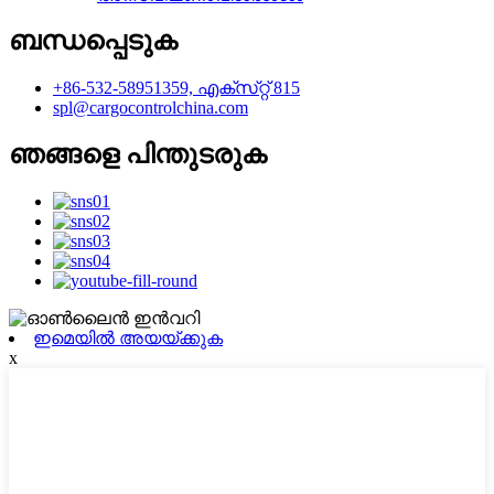
ബന്ധപ്പെടുക
+86-532-58951359, എക്‌സ്‌റ്റ് 815
spl@cargocontrolchina.com
ഞങ്ങളെ പിന്തുടരുക
ഇമെയിൽ അയയ്ക്കുക
x