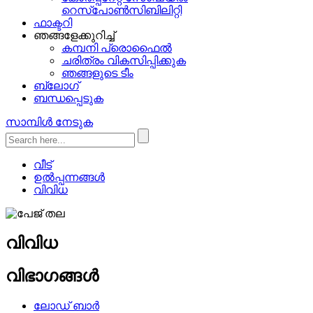
റെസ്‌പോൺസിബിലിറ്റി
ഫാക്ടറി
ഞങ്ങളേക്കുറിച്ച്
കമ്പനി പ്രൊഫൈൽ
ചരിത്രം വികസിപ്പിക്കുക
ഞങ്ങളുടെ ടീം
ബ്ലോഗ്
ബന്ധപ്പെടുക
സാമ്പിൾ നേടുക
വീട്
ഉൽപ്പന്നങ്ങൾ
വിവിധ
വിവിധ
വിഭാഗങ്ങൾ
ലോഡ് ബാർ