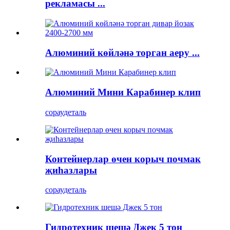
рекламасы ...
Алюминий көйләнә торган аеру ...
Алюминий Мини Карабинер клип
сорау
деталь
Контейнерлар өчен корыч почмак
җиһазлары
сорау
деталь
Гидротехник шешә Джек 5 тон