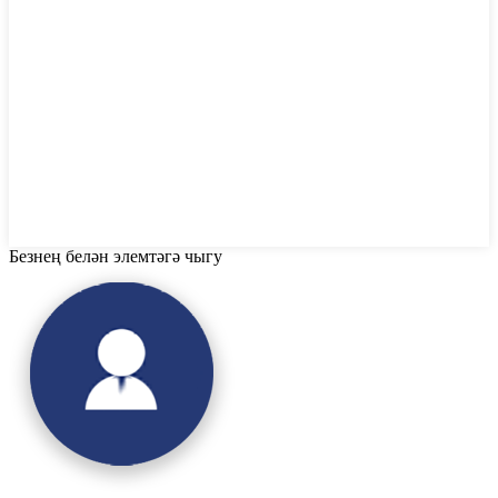
Безнең белән элемтәгә чыгу