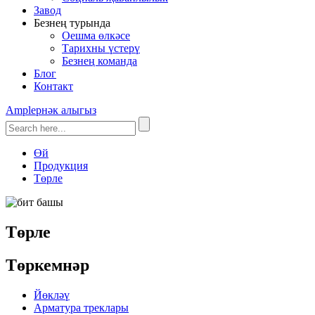
Завод
Безнең турында
Оешма өлкәсе
Тарихны үстерү
Безнең команда
Блог
Контакт
Ampleрнәк алыгыз
Өй
Продукция
Төрле
Төрле
Төркемнәр
Йөкләү
Арматура треклары