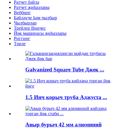
Ратчет бәйлә
Ратчет җиһазлары
Веббинг
Бәйләүче һәм чылбыр
Чылбырлар
Трейлер Винчес
Йөк машинасы җиһазлары
Риггинг
Төрле
Galvanized Square Tube Джек ...
1.5 Инч корыч труба Аджуста ...
Авыр бурыч 42 мм алюминий