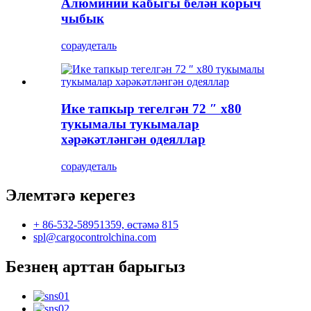
Алюминий кабыгы белән корыч
чыбык
сорау
деталь
Ике тапкыр тегелгән 72 ″ x80
тукымалы тукымалар
хәрәкәтләнгән одеяллар
сорау
деталь
Элемтәгә керегез
+ 86-532-58951359, өстәмә 815
spl@cargocontrolchina.com
Безнең арттан барыгыз