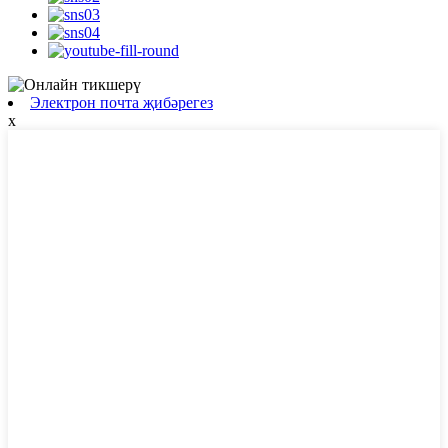
Электрон почта җибәрегез
x