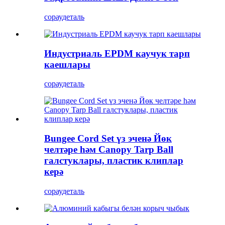
сорау
деталь
Индустриаль EPDM каучук тарп
каешлары
сорау
деталь
Bungee Cord Set үз эченә Йөк
челтәре һәм Canopy Tarp Ball
галстуклары, пластик клиплар
керә
сорау
деталь