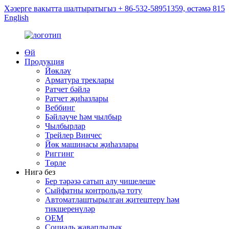
Хәзерге вакытта шалтыратыгыз + 86-532-58951359, өстәмә 815
English
Өй
Продукция
Йөкләү
Арматура треклары
Ратчет бәйлә
Ратчет җиһазлары
Веббинг
Бәйләүче һәм чылбыр
Чылбырлар
Трейлер Винчес
Йөк машинасы җиһазлары
Риггинг
Төрле
Нигә без
Бер тәрәзә сатып алу чишелеше
Сыйфатны контрольдә тоту
Автоматлаштырылган җитештерү һәм
тикшеренүләр
OEM
Социаль җаваплылык