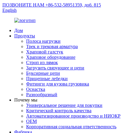
ПОЗВОНИТЕ НАМ +86-532-58951359, доб. 815
English
Дом
Продукты
Полоса нагрузки
Трек и трековая арматура
Храповой галстук
Храповое оборудование
Строп из лямок
Загрузить связующее и цепи
Буксирные цепи
Прицепные лебедки
Фитинги для кузова грузовика
Оснастка
Разнообразный
Почему мы
Универсальное решение для покупки
Критический контроль качества
Автоматизированное производство и НИОКР
ОЕМ
Корпоративная социальная ответственность
Фабрика