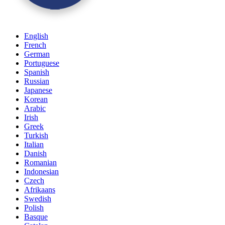
English
French
German
Portuguese
Spanish
Russian
Japanese
Korean
Arabic
Irish
Greek
Turkish
Italian
Danish
Romanian
Indonesian
Czech
Afrikaans
Swedish
Polish
Basque