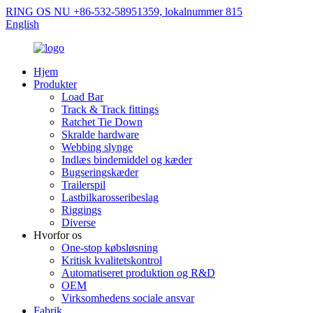
RING OS NU +86-532-58951359, lokalnummer 815
English
Hjem
Produkter
Load Bar
Track & Track fittings
Ratchet Tie Down
Skralde hardware
Webbing slynge
Indlæs bindemiddel og kæder
Bugseringskæder
Trailerspil
Lastbilkarosseribeslag
Riggings
Diverse
Hvorfor os
One-stop købsløsning
Kritisk kvalitetskontrol
Automatiseret produktion og R&D
OEM
Virksomhedens sociale ansvar
Fabrik