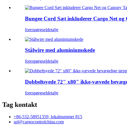
Bungee Cord Sæt inkluderer Cargo Net og 
forespørgsel
detalje
Stålwire med aluminiumskede
forespørgsel
detalje
Dobbeltsyede 72" x80" ikke-vævede bevæge
forespørgsel
detalje
Tag kontakt
+86-532-58951359, lokalnummer 815
spl@cargocontrolchina.com