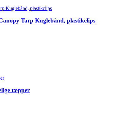
Canopy Tarp Kuglebånd, plastikclips
lige tæpper