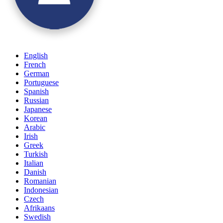
English
French
German
Portuguese
Spanish
Russian
Japanese
Korean
Arabic
Irish
Greek
Turkish
Italian
Danish
Romanian
Indonesian
Czech
Afrikaans
Swedish