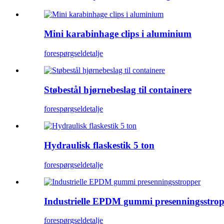
Mini karabinhage clips i aluminium
forespørgsel
detalje
Støbestål hjørnebeslag til containere
forespørgsel
detalje
Hydraulisk flaskestik 5 ton
forespørgsel
detalje
Industrielle EPDM gummi presenningsstro
forespørgsel
detalje