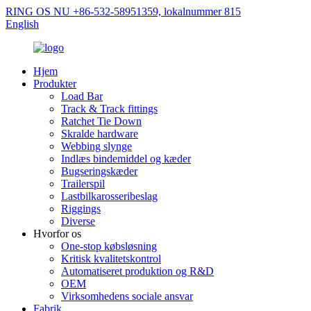
RING OS NU +86-532-58951359, lokalnummer 815
English
Hjem
Produkter
Load Bar
Track & Track fittings
Ratchet Tie Down
Skralde hardware
Webbing slynge
Indlæs bindemiddel og kæder
Bugseringskæder
Trailerspil
Lastbilkarosseribeslag
Riggings
Diverse
Hvorfor os
One-stop købsløsning
Kritisk kvalitetskontrol
Automatiseret produktion og R&D
OEM
Virksomhedens sociale ansvar
Fabrik