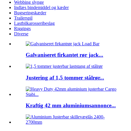
Webbing slynge
Indlæs bindemiddel og kæder
Bugseringskæder
Trailerspil
Lastbilkarosseribeslag
Riggings
Diverse
Galvaniseret firkantet rør jack...
Justering af 1,5 tommer stålrør...
Kraftig 42 mm aluminiumsannonce...