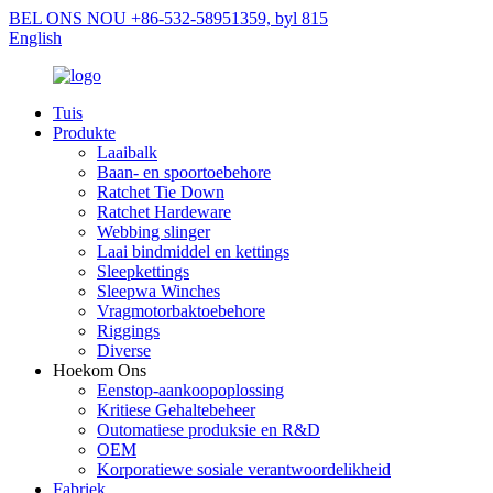
BEL ONS NOU +86-532-58951359, byl 815
English
Tuis
Produkte
Laaibalk
Baan- en spoortoebehore
Ratchet Tie Down
Ratchet Hardeware
Webbing slinger
Laai bindmiddel en kettings
Sleepkettings
Sleepwa Winches
Vragmotorbaktoebehore
Riggings
Diverse
Hoekom Ons
Eenstop-aankoopoplossing
Kritiese Gehaltebeheer
Outomatiese produksie en R&D
OEM
Korporatiewe sosiale verantwoordelikheid
Fabriek