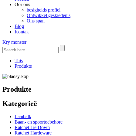
Oor ons
besigheids profiel
Ontwikkel geskiedenis
Ons span
Blog
Kontak
Kry monster
Tuis
Produkte
Produkte
Kategorieë
Laaibalk
Baan- en spoortoebehore
Ratchet Tie Down
Ratchet Hardeware