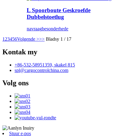
L Spoorboute Geskroefde
Dubbelstoetlug
navraag
besonderhede
1
2
3
4
5
6
Volgende >
>>
Bladsy 1 / 17
Kontak my
+86-532-58951359, skakel 815
spl@cargocontrolchina.com
Volg ons
Stuur e-pos