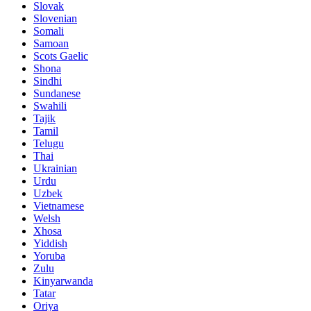
Slovak
Slovenian
Somali
Samoan
Scots Gaelic
Shona
Sindhi
Sundanese
Swahili
Tajik
Tamil
Telugu
Thai
Ukrainian
Urdu
Uzbek
Vietnamese
Welsh
Xhosa
Yiddish
Yoruba
Zulu
Kinyarwanda
Tatar
Oriya