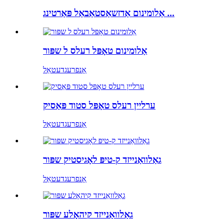
אַלומינום אַדזשאַסטאַבאַל פּאַרטינג ...
אַלומינום טאָפּל רעלס ל שפּור
אָנפרעג
דעטאַל
ערליין רעלס טאָפּל סטוד פּאַסיק
אָנפרעג
דעטאַל
גאַלוואַנייזד ק-טיפּ לאָגיסטיק שפּור
אָנפרעג
דעטאַל
גאַלוואַנייזד קיהאָלע שפּור