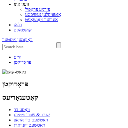
וועגן אונז
פירמע פּראָפיל
אַנטוויקלען געשיכטע
אונדזער מאַנשאַפֿט
בלאָג
קאָנטאַקט
באַקומען מוסטער
היים
פּראָדוקטן
פּראָדוקטן
קאַטעגאָריעס
מאַסע בר
שפּור & שפּור פיטינגז
ראַטשעט טיי אַראָפּ
ראַטשעט ייַזנוואַרג