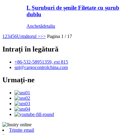
L Șuruburi de șenile Filetate cu șurub
dublu
Anchetă
detaliu
1
2
3
4
5
6
Următorul >
>>
Pagina 1 / 17
Intrați în legătură
+86-532-58951359, ext 815
spl@cargocontrolchina.com
Urmați-ne
Trimite email