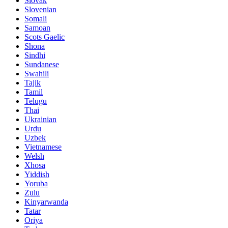
Slovak
Slovenian
Somali
Samoan
Scots Gaelic
Shona
Sindhi
Sundanese
Swahili
Tajik
Tamil
Telugu
Thai
Ukrainian
Urdu
Uzbek
Vietnamese
Welsh
Xhosa
Yiddish
Yoruba
Zulu
Kinyarwanda
Tatar
Oriya