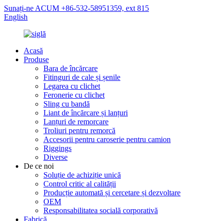
Sunați-ne ACUM +86-532-58951359, ext 815
English
Acasă
Produse
Bara de încărcare
Fitinguri de cale și șenile
Legarea cu clichet
Feronerie cu clichet
Sling cu bandă
Liant de încărcare și lanțuri
Lanțuri de remorcare
Troliuri pentru remorcă
Accesorii pentru caroserie pentru camion
Riggings
Diverse
De ce noi
Soluție de achiziție unică
Control critic al calității
Producție automată și cercetare și dezvoltare
OEM
Responsabilitatea socială corporativă
Fabrică