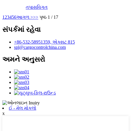
તપાસ
વિગત
1
2
3
4
5
6
આગળ >
>>
પૃષ્ઠ 1 / 17
સંપર્કમાં રહેવા
+86-532-58951359, એક્સટ 815
spl@cargocontrolchina.com
અમને અનુસરો
ઈ - મેલ મોકલો
x