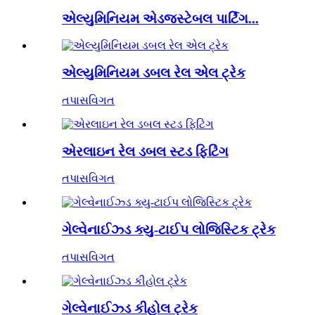
એલ્યુમિનિયમ એડજસ્ટેબલ પાર્ટિંગ...
એલ્યુમિનિયમ ડબલ રેલ એલ ટ્રેક
તપાસ
વિગત
એરલાઇન રેલ ડબલ સ્ટડ ફિટિંગ
તપાસ
વિગત
ગેલ્વેનાઈઝ્ડ ક્યુ-ટાઈપ લોજિસ્ટિક ટ્રેક
તપાસ
વિગત
ગેલ્વેનાઈઝ્ડ કીહોલ ટ્રેક