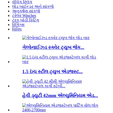
વેબિંગ સ્લિંગ
લોડ બાઈન્ડર અને સાંકળો
અનુકર્ષણ સાંકળો
ટ્રેલર Winches
ટ્રક બોડી ફિટિંગ
રિગિંગ્સ
વિવિધ
ગેલ્વેનાઈઝ્ડ સ્ક્વેર ટ્યુબ જેક...
1.5 ઇંચ સ્ટીલ ટ્યુબ એડજસ્ટ...
હેવી ડ્યુટી 42mm એલ્યુમિનિયમ એડ...