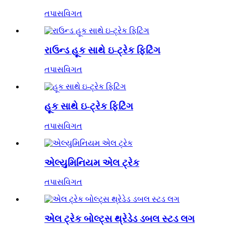
તપાસ
વિગત
રાઉન્ડ હૂક સાથે ઇ-ટ્રેક ફિટિંગ
તપાસ
વિગત
હૂક સાથે ઇ-ટ્રેક ફિટિંગ
તપાસ
વિગત
એલ્યુમિનિયમ એલ ટ્રેક
તપાસ
વિગત
એલ ટ્રેક બોલ્ટ્સ થ્રેડેડ ડબલ સ્ટડ લગ