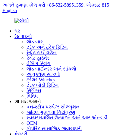
અમને હમણાં કૉલ કરો +86-532-58951359, એક્સટ 815
English
ઘર
ઉત્પાદનો
લોડ બાર
ટ્રેક અને ટ્રેક ફિટિંગ
રેચેટ ટાઈ ડાઉન
રેચેટ હાર્ડવેર
વેબિંગ સ્લિંગ
લોડ બાઈન્ડર અને સાંકળો
અનુકર્ષણ સાંકળો
ટ્રેલર Winches
ટ્રક બોડી ફિટિંગ
રિગિંગ્સ
વિવિધ
શા માટે અમને
વન-સ્ટોપ પરચેઝ સોલ્યુશન
જટિલ ગુણવત્તા નિયંત્રણ
સ્વયંસંચાલિત ઉત્પાદન અને આર એન્ડ ડી
OEM
કોર્પોરેટ સામાજિક જવાબદારી
ફેક્ટરી