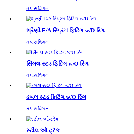
તપાસ
વિગત
શ્રેણી E/A સ્પ્રિંગ ફિટિંગ w/D રિંગ
તપાસ
વિગત
સિંગલ સ્ટડ ફિટિંગ w/O રિંગ
તપાસ
વિગત
ડબલ સ્ટડ ફિટિંગ w/O રિંગ
તપાસ
વિગત
સ્ટીલ ઓ-ટ્રેક