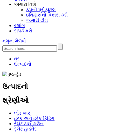
અમારા વિશે
કંપની પ્રોફાઇલ
ઇતિહાસનો વિકાસ કરો
અમારી ટીમ
બ્લોગ
સંપર્ક કરો
નમૂના મેળવો
ઘર
ઉત્પાદનો
ઉત્પાદનો
શ્રેણીઓ
લોડ બાર
ટ્રેક અને ટ્રેક ફિટિંગ
રેચેટ ટાઈ ડાઉન
રેચેટ હાર્ડવેર