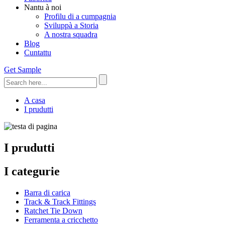
Nantu à noi
Profilu di a cumpagnia
Sviluppà a Storia
A nostra squadra
Blog
Cuntattu
Get Sample
A casa
I prudutti
I prudutti
I categurie
Barra di carica
Track & Track Fittings
Ratchet Tie Down
Ferramenta a cricchetto