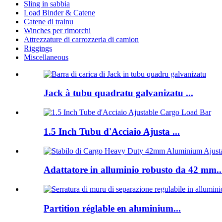
Sling in sabbia
Load Binder & Catene
Catene di trainu
Winches per rimorchi
Attrezzature di carrozzeria di camion
Riggings
Miscellaneous
Jack à tubu quadratu galvanizatu ...
1.5 Inch Tubu d'Acciaio Ajusta ...
Adattatore in alluminio robusto da 42 mm..
Partition réglable en aluminium...