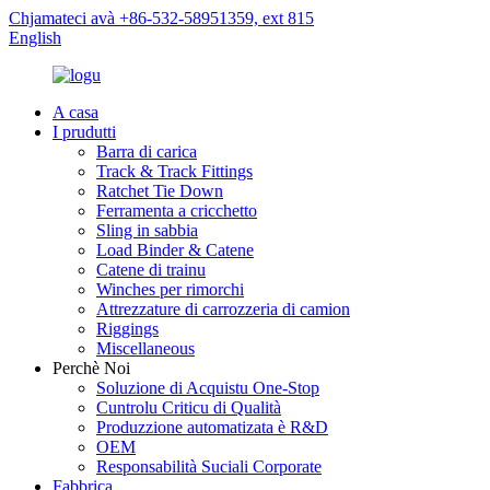
Chjamateci avà +86-532-58951359, ext 815
English
A casa
I prudutti
Barra di carica
Track & Track Fittings
Ratchet Tie Down
Ferramenta a cricchetto
Sling in sabbia
Load Binder & Catene
Catene di trainu
Winches per rimorchi
Attrezzature di carrozzeria di camion
Riggings
Miscellaneous
Perchè Noi
Soluzione di Acquistu One-Stop
Cuntrolu Criticu di Qualità
Produzzione automatizata è R&D
OEM
Responsabilità Suciali Corporate
Fabbrica