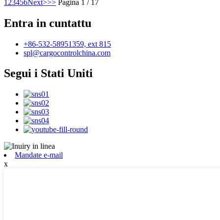
1
2
3
4
5
6
Next>
>>
Pagina 1 / 17
Entra in cuntattu
+86-532-58951359, ext 815
spl@cargocontrolchina.com
Segui i Stati Uniti
Mandate e-mail
x