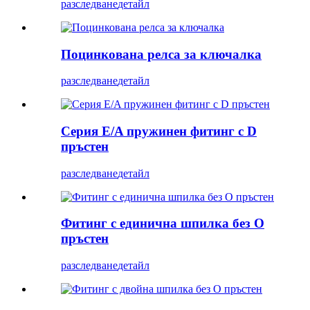
разследване
детайл
Поцинкована релса за ключалка
разследване
детайл
Серия E/A пружинен фитинг с D
пръстен
разследване
детайл
Фитинг с единична шпилка без О
пръстен
разследване
детайл