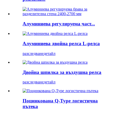
Алуминиева регулируема част...
Алуминиева двойна релса L-релса
разследване
детайл
Двойна шпилка за въздушна релса
разследване
детайл
Поцинкована Q-Type логистична
пътека