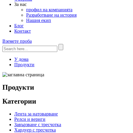
За нас
профил на компанията
Разработване на история
Нашия екип
Блог
Контакт
Вземете проба
У дома
Продукти
Продукти
Категории
Лента за натоварване
Релси и вериги
Завързване с тресчотка
Хардуер с тресчотка