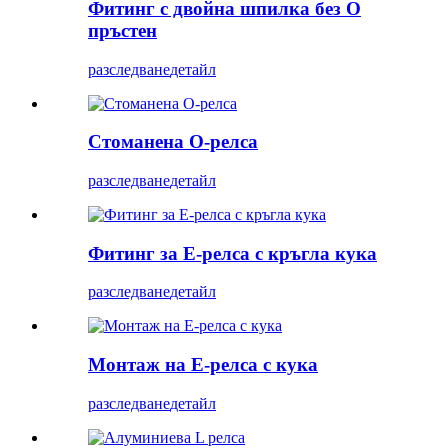
Фитинг с двойна шпилка без О
пръстен
разследване
детайл
Стоманена O-релса
разследване
детайл
Фитинг за E-релса с кръгла кука
разследване
детайл
Монтаж на E-релса с кука
разследване
детайл