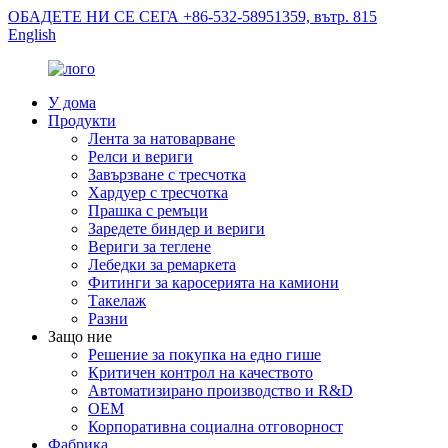
ОБАДЕТЕ НИ СЕ СЕГА +86-532-58951359, вътр. 815
English
У дома
Продукти
Лента за натоварване
Релси и вериги
Завързване с тресчотка
Хардуер с тресчотка
Прашка с ремъци
Заредете биндер и вериги
Вериги за теглене
Лебедки за ремаркета
Фитинги за каросерията на камиони
Такелаж
Разни
Защо ние
Решение за покупка на едно гише
Критичен контрол на качеството
Автоматизирано производство и R&D
OEM
Корпоративна социална отговорност
Фабрика