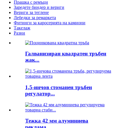
Прашка с ремъци
Заредете биндер и вериги
Вериги за теглене
Лебедки за ремаркета
Фитинги за каросерията на камиони
Такелаж
Разни
Галванизиран квадратен тръбен
жак...
1,5-инчов стоманен тръбен
регулатор...
Тежка 42 мм алуминиева
реклама...