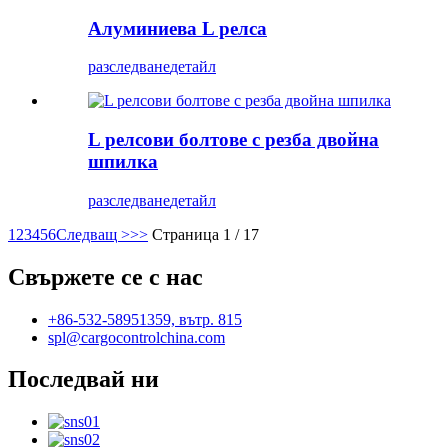
Алуминиева L релса
разследване
детайл
L релсови болтове с резба двойна
шпилка
разследване
детайл
1
2
3
4
5
6
Следващ >
>>
Страница 1 / 17
Свържете се с нас
+86-532-58951359, вътр. 815
spl@cargocontrolchina.com
Последвай ни