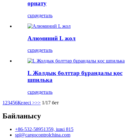
орнату
сұрау
деталь
Алюминий L жол
сұрау
деталь
L Жолдық болттар бұрандалы қос
шпилька
сұрау
деталь
1
2
3
4
5
6
Келесі >
>>
1/17 бет
Байланысу
+86-532-58951359, ішкі 815
spl@cargocontrolchina.com