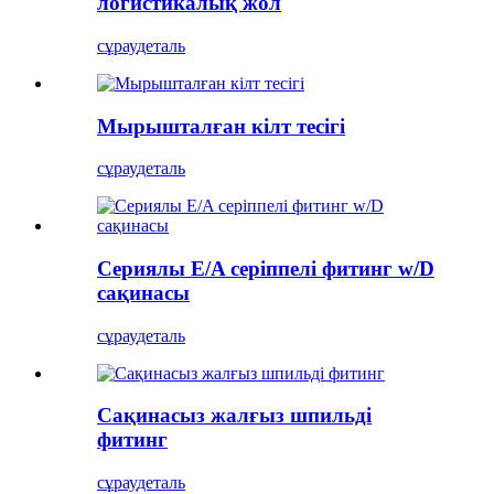
логистикалық жол
сұрау
деталь
Мырышталған кілт тесігі
сұрау
деталь
Сериялы E/A серіппелі фитинг w/D
сақинасы
сұрау
деталь
Сақинасыз жалғыз шпильді
фитинг
сұрау
деталь