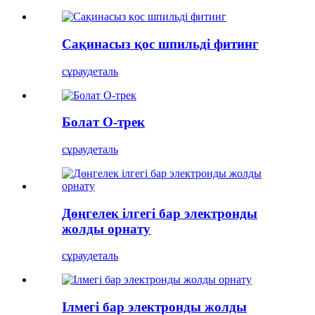
Сақинасыз қос шпильді фитинг
сұрау
деталь
Болат O-трек
сұрау
деталь
Дөңгелек ілгегі бар электронды
жолды орнату
сұрау
деталь
Ілмегі бар электронды жолды