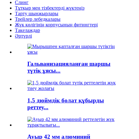
Слинг
Тұтқыр мен тізбектерді жүктеңіз
Тарту шынжырлары
Трейлер лебедкалары
Жүк көлігінің корпусының фитингтері
Такелаждар
Әртүрлі
Гальванизацияланған шаршы
түтік ұясы...
1,5 дюймдік болат құбырды
реттеу...
Ауыр 42 мм алюминий