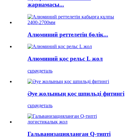
жарнамасы...
Алюминий реттелетін бөлік...
Алюминий қос рельс L жол
сұрау
деталь
Әуе жолының қос шпильді фитингі
сұрау
деталь
Гальванизацияланған Q-типті