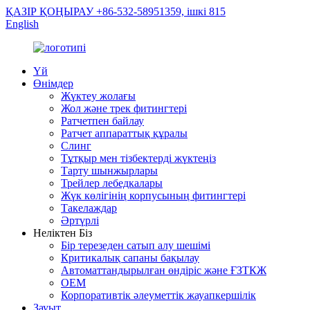
ҚАЗІР ҚОҢЫРАУ +86-532-58951359, ішкі 815
English
Үй
Өнімдер
Жүктеу жолағы
Жол және трек фитингтері
Ратчетпен байлау
Ратчет аппараттық құралы
Слинг
Тұтқыр мен тізбектерді жүктеңіз
Тарту шынжырлары
Трейлер лебедкалары
Жүк көлігінің корпусының фитингтері
Такелаждар
Әртүрлі
Неліктен Біз
Бір терезеден сатып алу шешімі
Критикалық сапаны бақылау
Автоматтандырылған өндіріс және ҒЗТКЖ
OEM
Корпоративтік әлеуметтік жауапкершілік
Зауыт