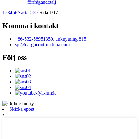
förfrågan
detalj
1
2
3
4
5
6
Nästa >
>>
Sida 1/17
Komma i kontakt
+86-532-58951359, anknytning 815
spl@cargocontrolchina.com
Följ oss
Skicka epost
x