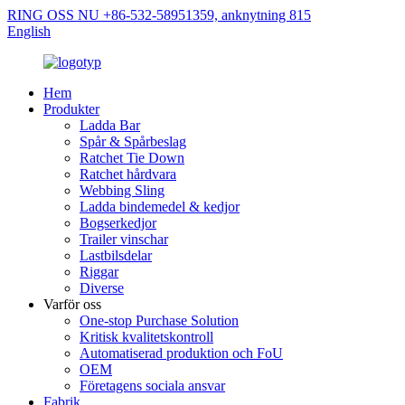
RING OSS NU +86-532-58951359, anknytning 815
English
Hem
Produkter
Ladda Bar
Spår & Spårbeslag
Ratchet Tie Down
Ratchet hårdvara
Webbing Sling
Ladda bindemedel & kedjor
Bogserkedjor
Trailer vinschar
Lastbilsdelar
Riggar
Diverse
Varför oss
One-stop Purchase Solution
Kritisk kvalitetskontroll
Automatiserad produktion och FoU
OEM
Företagens sociala ansvar
Fabrik